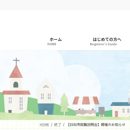
コ
ナ
ン
ビ
テ
ゲ
ン
ー
ツ
シ
へ
ョ
ホーム
はじめての方へ
ス
ン
HOME
Beginner’s Guide
キ
に
ッ
移
プ
動
HOME
終了
【日向市就職説明会】開催のお知らせ