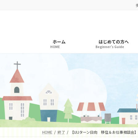
コ
ナ
ン
ビ
テ
ゲ
ン
ー
ツ
シ
へ
ョ
ホーム
はじめての方へ
ス
ン
HOME
Beginner’s Guide
キ
に
ッ
移
プ
動
HOME
終了
【UIJターン日向 移住＆お仕事相談会